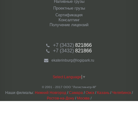
Наливные грузы
Проектные грузы
Сертификация
Консалтинг
Получение лицензий
+7 (3432)
821866
+7 (3432)
821866
ekaterinburg@logipark.ru
Select Language
▼
© 2001 - 2017 ООО "Логистик-ктр-М"
Наши филиалы:
Нижний Новгород
/
Самара
/
Омск
/
Казань
/
Челябинск
/
Ростов-на-Дону
/
Москва
/