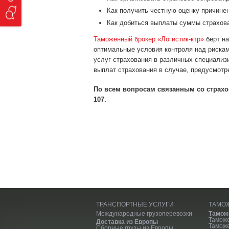
Как получить честную оценку причине
Как добиться выплаты суммы страхов
Таможенный брокер «Логистик-ктр»
берт на
оптимальные условия контроля над риска
услуг страхования в различных специализи
выплат страхования в случае, предусмотр
По всем вопросам связанным со страхов
107.
ТРАНСПОРТНЫЕ УСЛУГИ
ТАМО
Международные грузоперевозки
Тамож
Тамож
Доставка из Европы
Тамож
Сборные грузы из Европы