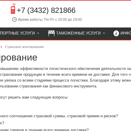
+7 (3432) 821866
Время работы: Пн-Пт с 10:00 до 19:00
СПОРТНЫЕ УСЛУГИ
ТАМОЖЕННЫЕ УСЛУГИ
ИНФ
Страховое агентирование
ирование
овышению эффективности логистического обеспечения деятельности за
трахование продукции в течение всего времени ее доставки. Для того 
е увязка со всеми стадиями процесса логистики. Благодаря этому мож
ользовании страхования как финансового инструмента.
могут решить вам следующие вопросы:
ного соотношения страховой суммы, страховой премии и рисков?
ю?
ение товаров в течение всего времени доставки?