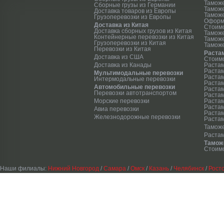
Таможе
Сборные грузы из Германии
Тамож
Доставка товаров из Европы
Таможе
Грузоперевозки из Европы
Оформ
Доставка из Китая
Стоим
Доставка сборных грузов из Китая
Тамож
Контейнерные перевозки из Китая
Тамож
Грузоперевозки из Китая
Таможе
Перевозки из Китая
Раста
Доставка из США
Стоимо
Доставка из Канады
Растам
Растам
Мультимодальные перевозки
Растам
Интермодальные перевозки
Растам
Автомобильные перевозки
Растам
Перевозки автотранспортом
Растам
Морские перевозки
Растам
Растам
Авиа перевозки
Раста
Железнодорожные перевозки
Растам
Таможе
Раста
Тамож
Стоимо
Наши филиалы:
Нижний Новгород
/
Самара
/
Омск
/
Казань
/
Челябинск
/
Рост