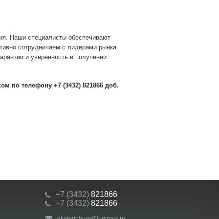
ния. Наши специалисты обеспечивают
тивно сотрудничаем с лидерами рынка
гарантии и уверенность в получении
м по телефону +7 (3432) 821866 доб.
+7 (3432)
821866
+7 (3432)
821866
ekaterinburg@logipark.ru