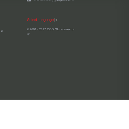
Select Language
▼
© 2001 - 2017 ООО "Логистик-ктр-
зы
М"